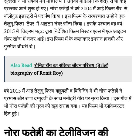
सुंदरता ने भी सबका मन मोह लिया। उनको मॉडलिंग के क्षेत्र से भी कई
प्रस्ताव आने शुरू हो गए। नोरा फतेही ने वर्ष 2004 में आई फिल्म रौर से
बॉलीवुड इंडस्ट्री में पदार्पण किया। इस फिल्म के तत्पश्चात उन्होंने एक
तेलुगू फिल्म टेंपर में आइटम नंबर सॉन्ग किया। इसके पश्चात वह वर्ष
2015 में विक्रम भट्ट द्वारा निर्देशित फिल्म मिस्टर एक्स में एक आइटम
नंबर सॉन्ग में नजर आई।इस फिल्म में के कलाकार इमरान हाशमी और
गुरमीत चौधरी थे।
Also Read
रोनित रॉय का संक्षिप्त जीवन परिचय (Brief
biography of Ronit Roy)
वर्ष 2015 में आई तेलुगु फिल्म बाहुबली द बिगिनिंग में भी नोरा फतेही ने
प्रभास और राणा दग्गुबती के साथ मनोहरी गीत पर नृत्य किया। इस गीत में
भी नोरा फतेही की नृत्य को खूब सराहा गया। यह फिल्म भी ब्लॉकबस्टर
हिट हुई।
नोरा
फतेही
का
टेलीविजन
की