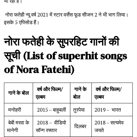
भी रही है।
नोरा फतेही न्यू वर्ष 2021 में स्टार वर्सेस फूड सीजन 2 ने भी भाग लिया।
इसके 5 एपिसोड हैं।
नोरा
फतेही
के
सुपरहिट
गानों
की
सूची
(List of superhit songs
of Nora Fatehi)
वर्ष
और
फिल्म
/
गाने
के
वर्ष
और
फिल्म
/
गाने
के
बोल
एल्बम
बोल
एल्बम
मनोहरी
2015 – बाहुबली
तुरपेया
2019 – भारत
बेबी मरवा के
2018 – वीडियो
2018 – सत्यमेव
दिलबर
मानेगी
सॉन्ग रफ्तार
जयते