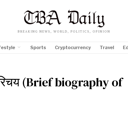
BREAKING NEWS, WORLD, POLITICS, OPINION
festyle
Sports
Cryptocurrency
Travel
E
न परिचय (Brief biography of