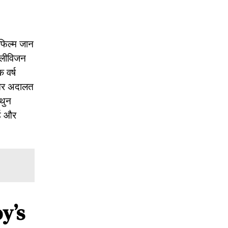
 फिल्म जान
टेलीविजन
 वर्ष
ी और अदालत
िथुन
र्ड और
y’s