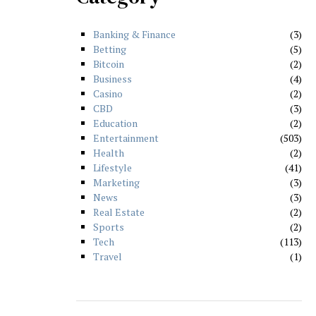
Banking & Finance
3
Betting
5
Bitcoin
2
Business
4
Casino
2
CBD
3
Education
2
Entertainment
503
Health
2
Lifestyle
41
Marketing
3
News
3
Real Estate
2
Sports
2
Tech
113
Travel
1