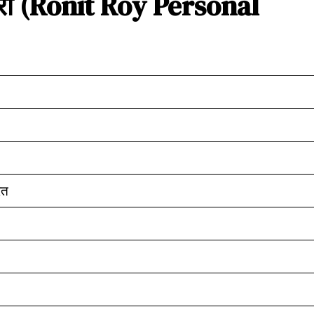
री
(Ronit Roy Personal
रत