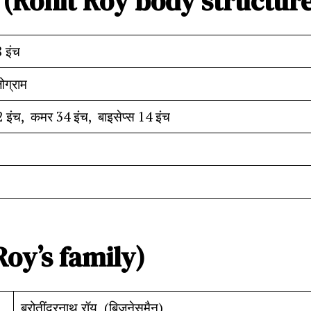
(Ronit Roy body structur
 इंच
ोग्राम
 इंच, कमर 34 इंच, बाइसेप्स 14 इंच
Roy’s family)
ब्रोतींद्रनाथ रॉय (बिजनेसमैन)