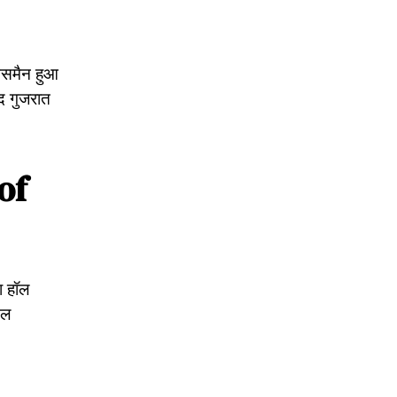
नेसमैन हुआ
द गुजरात
of
ा हॉल
टल