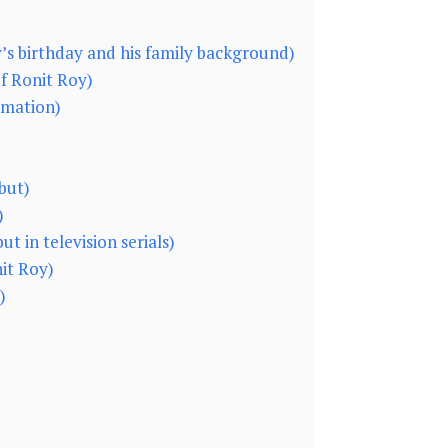
 Roy’s birthday and his family background)
 of Ronit Roy)
ormation)
ebut)
)
ebut in television serials)
nit Roy)
)