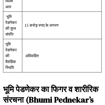
फिल्म
आय
भूमि
पेडणेकर
15 करोड़ रुपए के लगभग
की कुल
संपत्ति
भूमि
पेडणेकर
की
अविवाहित
वैवाहिक
स्थिति
भूमि
पेडणेकर
का
फिगर
व
शारीरिक
संरचना
(Bhumi Pednekar’s